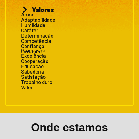
Valores
Amor
Adaptabilidade
Humildade
Caráter
Determinação
Competência
Confiança
Processos
Inovação
Excelência
Cooperação
Educação
Sabedoria
Satisfação
Trabalho duro
Valor
Onde estamos