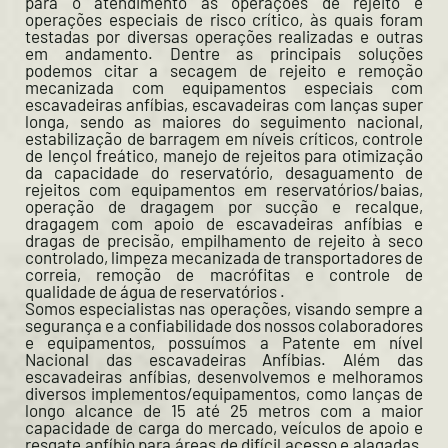
para o atendimento às operações de rejeito e
operações especiais de risco crítico, às quais foram
testadas por diversas operações realizadas e outras
em andamento. Dentre as principais soluções
podemos citar a secagem de rejeito e remoção
mecanizada com equipamentos especiais com
escavadeiras anfíbias, escavadeiras com lanças super
longa, sendo as maiores do seguimento nacional,
estabilização de barragem em níveis críticos, controle
de lençol freático, manejo de rejeitos para otimização
da capacidade do reservatório, desaguamento de
rejeitos com equipamentos em reservatórios/baias,
operação de dragagem por sucção e recalque,
dragagem com apoio de escavadeiras anfíbias e
dragas de precisão, empilhamento de rejeito à seco
controlado, limpeza mecanizada de transportadores de
correia, remoção de macrófitas e controle de
qualidade de água de reservatórios .
Somos especialistas nas operações, visando sempre a
segurança e a confiabilidade dos nossos colaboradores
e equipamentos, possuímos a Patente em nível
Nacional das escavadeiras Anfíbias. Além das
escavadeiras anfíbias, desenvolvemos e melhoramos
diversos implementos/equipamentos, como lanças de
longo alcance de 15 até 25 metros com a maior
capacidade de carga do mercado, veículos de apoio e
resgate anfíbio para áreas de difícil acesso e alagadas,